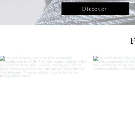
Discover
F