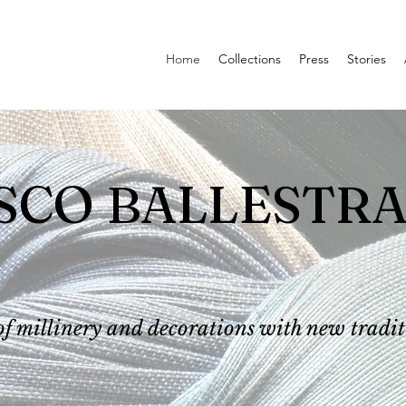
Home
Collections
Press
Stories
SCO BALLESTRA
of millinery and decorations with new tradit