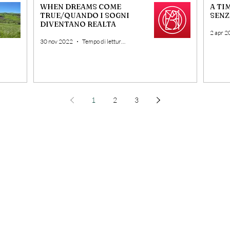
WHEN DREAMS COME
A TI
TRUE/QUANDO I SOGNI
SENZ
DIVENTANO REALTA
2 apr 
30 nov 2022
Tempo di lettura: 3 min
1
2
3