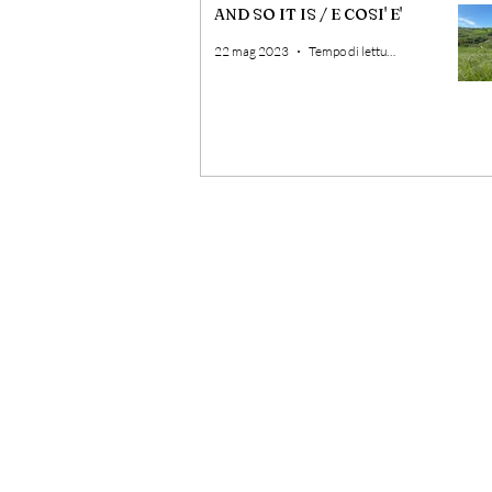
AND SO IT IS / E COSI' E'
22 mag 2023
Tempo di lettura: 3 min